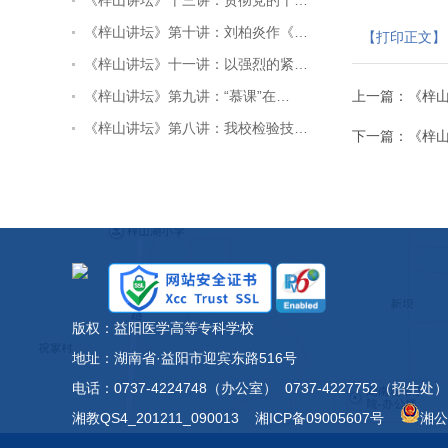
《梓山讲坛》十三讲：贯彻党的十…
《梓山讲坛》第十讲：刘柏炎作《…
【打印正文】
《梓山讲坛》十一讲：以强烈的紧…
《梓山讲坛》第九讲：“慕课”在…
上一篇：
《梓
《梓山讲坛》第八讲：我校检验技…
下一篇：
《梓
版权：益阳医学高等专科学校
地址：湖南省·益阳市迎宾东路516号
电话：0737-4224748（办公室） 0737-4227752（招生处）
湘教QS4_201211_090013
湘ICP备09005607号
湘公