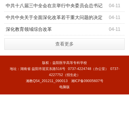
中共十八届三中全会在京举行中央委员会总书记
04-11
习近平作重要讲话
中共中央关于全面深化改革若干重大问题的决定
04-11
深化教育领域综合改革
04-11
查看更多
版权：益阳医学高等专科学校
地址：湖南省·益阳市迎宾东路516号 0737-4224748（办公室） 0737-
4227752（招生处）
湘教QS4_201211_090013
湘ICP备09005607号
电脑版