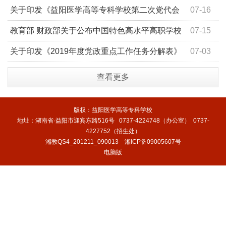
水平高职学校和专业建设计划项目申报的通知
关于印发《益阳医学高等专科学校第二次党代会
07-16
报告重点任务分解表》的通知
教育部 财政部关于公布中国特色高水平高职学校
07-15
和专业建设计划建设单位名单的通知
关于印发《2019年度党政重点工作任务分解表》
07-03
的通知
查看更多
版权：益阳医学高等专科学校
地址：湖南省·益阳市迎宾东路516号 0737-4224748（办公室） 0737-
4227752（招生处）
湘教QS4_201211_090013
湘ICP备09005607号
电脑版