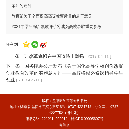
案》的通知
教育部关于全面提高高等教育质量的若干意见
2021年学生综合素质评价将成为高校录取重要参考
分享到：
上一条：
让改革旗帜在中国道路上飘扬
[ 2017-04-11 ]
下一条：
国务院办公厅发布《关于深化高等学校创你想呢
创业教育改革的实施意见》——高校将设必修课指导学生
创业
[ 2017-04-11 ]
版权：益阳医学高等专科学校
地址：湖南省·益阳市迎宾东路516号 0737-4224748（办公室） 0737-
4227752（招生处）
湘教QS4_201211_090013
湘ICP备09005607号
电脑版