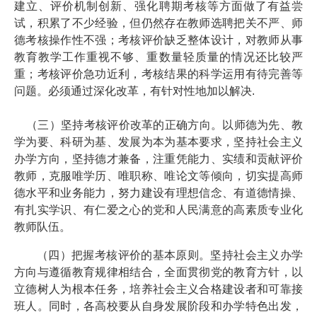
建立、评价机制创新、强化聘期考核等方面做了有益尝
试，积累了不少经验，但仍然存在教师选聘把关不严、师
德考核操作性不强；考核评价缺乏整体设计，对教师从事
教育教学工作重视不够、重数量轻质量的情况还比较严
重；考核评价急功近利，考核结果的科学运用有待完善等
问题。必须通过深化改革，有针对性地加以解决.
（三）坚持考核评价改革的正确方向。以师德为先、教
学为要、科研为基、发展为本为基本要求，坚持社会主义
办学方向，坚持德才兼备，注重凭能力、实绩和贡献评价
教师，克服唯学历、唯职称、唯论文等倾向，切实提高师
德水平和业务能力，努力建设有理想信念、有道德情操、
有扎实学识、有仁爱之心的党和人民满意的高素质专业化
教师队伍。
（四）把握考核评价的基本原则。坚持社会主义办学
方向与遵循教育规律相结合，全面贯彻党的教育方针，以
立德树人为根本任务，培养社会主义合格建设者和可靠接
班人。同时，各高校要从自身发展阶段和办学特色出发，