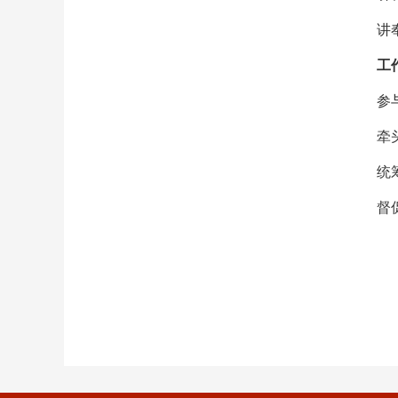
讲
工
参
牵
统
督