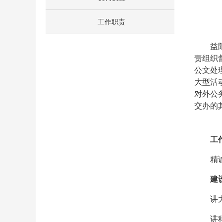
工作职责
益
责组织
公文处
大型活
对外公
交办的
工
精
建
讲
讲