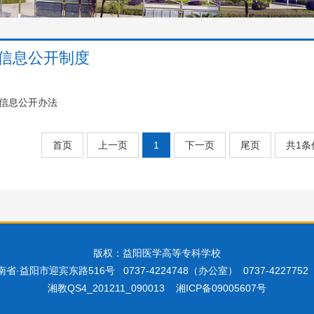
信息公开制度
信息公开办法
首页
上一页
1
下一页
尾页
共1条
版权：益阳医学高等专科学校
省·益阳市迎宾东路516号 0737-4224748（办公室） 0737-422775
湘教QS4_201211_090013
湘ICP备09005607号