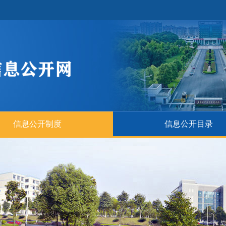
信息公开制度
信息公开目录