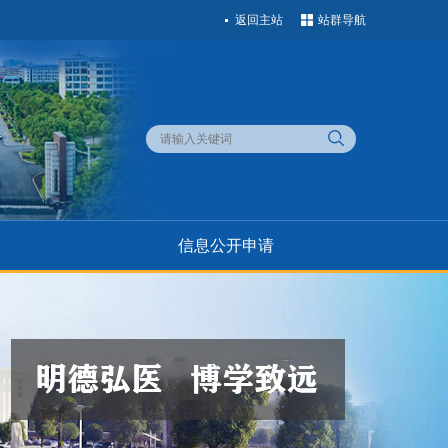
返回主站
站群导航
信息公开申请