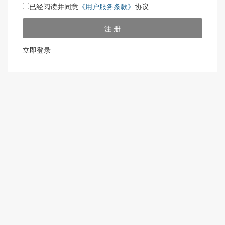
已经阅读并同意
《用户服务条款》
协议
注 册
立即登录