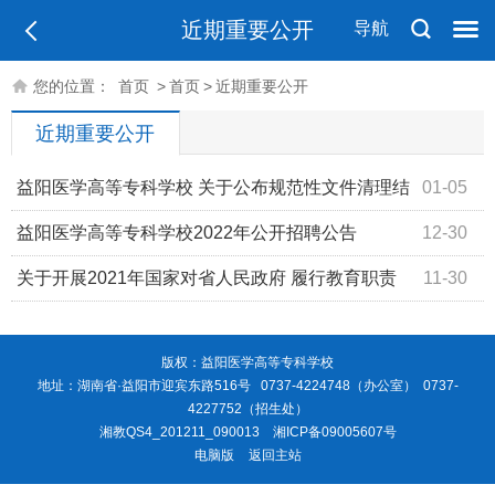
近期重要公开
导航
您的位置：
首页
>
首页
>
近期重要公开
近期重要公开
益阳医学高等专科学校 关于公布规范性文件清理结
01-05
果的通知
益阳医学高等专科学校2022年公开招聘公告
12-30
关于开展2021年国家对省人民政府 履行教育职责
11-30
评价问卷调查的公告
版权：益阳医学高等专科学校
地址：湖南省·益阳市迎宾东路516号 0737-4224748（办公室） 0737-
4227752（招生处）
湘教QS4_201211_090013
湘ICP备09005607号
电脑版
返回主站