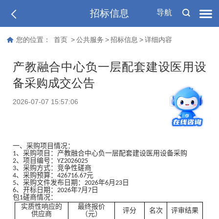
招标信息
导航
您的位置：
首页
>
公共服务
>
招标信息
>
详细内容
产教融合中心负一层配套建设医用设
备采购成交公告
T
2026-07-07 15:57:06
T
一、采购项目情况：
1、采购项目：
产教融合中心负一层配套建设医用设备采购
2、项目编号：YZ202
6025
3、采购方式：竞争性磋商
4、采购预算：426716.67元
5
、采购文件发布日期：202
6
年
6
月
23
日
6
、开标日期：202
6
年
7
月
7
日
包1磋商情况：
实质性响应的
最终报价
评分
名次
评审结果
供应商
（元）