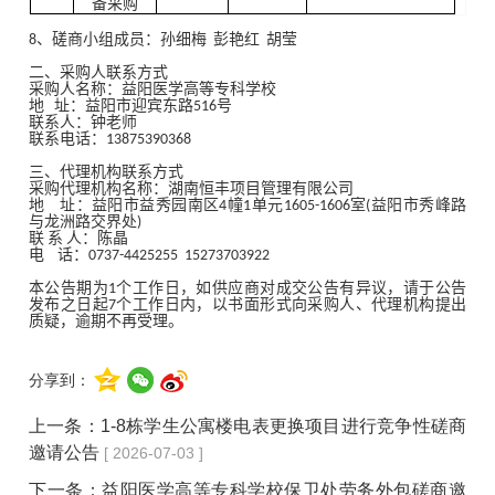
备采购
8、
磋商小组成员：
孙细梅 彭艳红 胡莹
二
、采购人联系方式
采购人名称：益阳医学高等专科学校
地 址：益阳市迎宾东路516号
联系人：
钟老师
联系电话：
13875390368
三、代理机构联系方式
采购代理机构名称：湖南恒丰项目管理有限公司
地 址：益阳市益秀园南区4幢1单元1605-1606室(益阳市秀峰路
与龙洲路交界处)
联 系 人：陈晶
电 话：0737-4425255 15273703922
本公告期为1个工作日，如供应商对成交公告有异议，请于公告
发布之日起
7
个工作日内，以书面形式向采购人、代理机构提出
质疑，逾期不再受理。
分享到：
上一条：
1-8栋学生公寓楼电表更换项目进行竞争性磋商
邀请公告
[ 2026-07-03 ]
下一条：
益阳医学高等专科学校保卫处劳务外包磋商邀