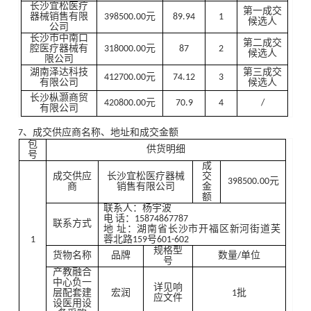
长沙宜松医疗
第一成交
器械销售有限
398500.00元
89.94
1
候选人
公司
长沙市中南口
第二成交
腔医疗器械有
318000.00元
87
2
候选人
限公司
湖南泽达科技
第三成交
412700.00元
74.12
3
有限公司
候选人
长沙枞灏商贸
420800.00元
70.9
4
/
有限公司
7、成交供应商名称、地址和成交金额
包
供货明细
号
成
成交供应
长沙宜松医疗器械
交
398500.00元
商
销售有限公司
金
额
联系人：杨宇波
电 话：15874867787
联系方式
地 址：湖南省长沙市开福区新河街道芙
1
蓉北路159号601-602
规格型
货物名称
品牌
数量/单位
号
产教融合
中心负一
详见响
层配套建
宏润
1批
应文件
设医用设