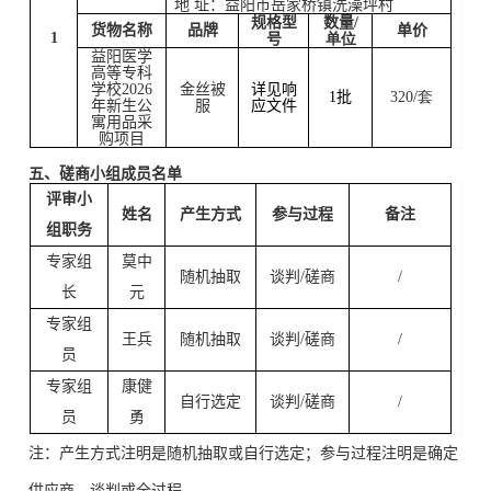
地 址：
益阳市岳家桥镇洗澡坪村
规格型
数量
/
货物名称
品牌
单价
1
号
单位
益阳医学
高等专科
学校2026
金丝被
详见响
1批
320/套
年新生公
服
应文件
寓用品采
购项目
五、磋商小组成员名单
评审小
姓名
产生方式
参与过程
备注
组职务
专家组
莫中
随机抽取
谈判/磋商
/
长
元
专家组
王兵
随机抽取
谈判/磋商
/
员
专家组
康健
自行选定
谈判/磋商
/
员
勇
注：产生方式注明是随机抽取或自行选定；参与过程注明是确定
供应商、谈判或全过程。