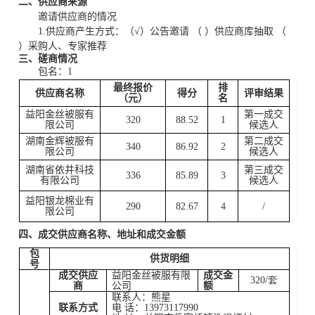
二、供应商来源
邀请供应商的情况
1.
供应商产生方式：（√）公告邀请 （ ）供应商库抽取 （
）采购人、专家推荐
三、磋商情况
包名：1
最终报价
排
供应商名称
得分
评审结果
（元）
名
益阳金丝被服有
第一成交
320
88.52
1
限公司
候选人
湖南金辉被服有
第二成交
340
86.92
2
限公司
候选人
湖南省依井科技
第三成交
336
85.89
3
有限公司
候选人
益阳银龙棉业有
290
82.67
4
/
限公司
四、成交供应商名称、地址和成交金额
包
供货明细
号
成交供应
益阳金丝被服有限
成交金
320/套
商
公司
额
联系人：
熊星
联系方式
电 话：
13973117990