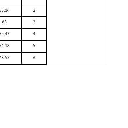
83.14
2
83
3
75.47
4
71.13
5
68.57
6