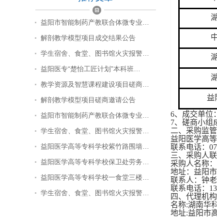
益阳市智能制药产教联合体微专业…
解剖教学模型项目成交结果公告
学生宿舍、食堂、图书馆火灾报警…
益阳医专“楚怡工匠计划”本科班…
教学资源及智慧课程建设项目磋商…
益
解剖教学模型项目磋商邀请公告
6、成交单位
益阳市智能制药产教联合体微专业…
7、磋商小组
二、采购监管
学生宿舍、食堂、图书馆火灾报警…
益阳医学高等
益阳医学高等专科学校紫竹路围墙…
联系电话：0737
三、采购人联
益阳医学高等专科学校保卫处劳务…
采购人名称：
地址：益阳市
益阳医学高等专科学校一食堂三楼…
联系人：钟老
联系电话：1387
学生宿舍、食堂、图书馆火灾报警…
四、代理机构
名称
:湖南华
地址:益阳市高