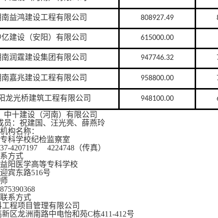
湖南益鸿建设工程有限公司
808927.49
中亿建设（安阳）有限公司
615000.00
湖南润霆建设集团有限公司
947746.32
湖南嘉兆建设工程有限公司
958800.00
阳龙光桥建筑工程有限公司
948100.00
：中十建设（河南）有限公司
成员：
祝建国
、
汪光亮
、
薛燕玲
机构名称：
专科学校纪检监察室
-4207197
4224748（传真）
系方式
益阳医学高等专科学校
迎宾东路516号
师
5390368
联系方式
科工程项目管理有限公司
新区龙洲南路中电怡和苑C栋411-412号