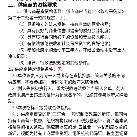
三
、
供应商
的资格要求
2.1 供应商基本资格条件：供应商应当符合《政府采购法》
第二十二条第一款的规定，即
：
（1）具备独立的法人资格，
持有
有效的营业执照
；
（2）具有良好的商业信誉和健全的财务会计制度
；
（3）具有履行合同所必需的设备和专业技术能力
；
（4）有依法缴纳税收和社会保障资金的良好记录
；
（5）参加政府采购活动前三年内，在经营活动中没有重大
违法记录
；
（6）法律、行政法规规定的其他条件。
2.2 供应商特定资格条件
：
无
。
2.3
单位负责人为同一人或者存在直接控股、管理关系的不同
供应商
，不得参加同一合同项下的政府采购活动。
2.4
列入失信被执行人、重大税收违法案件当事人名单，列入
政府采购严重违法失信行为记录名单的，拒绝其参与政府采购活
动。
2.5
本次招标不接受联合体投标
。
注
：供应商
提交的是“三证合一”登记制度改革的新证，视同为
持有工商营业执照、组织机构代码证和税务登记证，符合基本资
格条件的相关条款。
供应商
提交的是“五证合一”登记制度改革的
新证，视同为持有工商营业执照、组织机构代码证、税务登记证