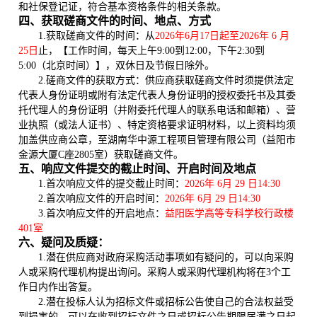
和社保登记证，符合基本资格条件的相关条款。
四
、获取磋商文件的时间、地点、方式
1.
获取磋商文件的时间
：
从
2026年6月17日起至2026年 6 月
25日
止，【工作时间，每天上午9:00到12:00，下午2:30到
5:00
（
北京时间
）
】，双休日及节假日除外。
2.
磋商
文件
的
获取方式：
供应商
获取
磋商文件
时须提供法定
代表人身份证明或附有法定代表人身份证明的授权委托书及其委
托代理人的身份证明（并附委托代理人
的联系
电话和邮箱）、营
业执照（或法人证书）
、特定资格要求证明材料
，以上资料均须
加盖
供应商
公章
，至湖南华中源工程项目管理有限公司
（
益阳市
金源大厦C座2805室
）
获取磋商文件。
五
、响应文件提交的截止时间、开启时间及地点
1.首次响应文件的提交截止时间：
2
026年 6月 29 日14:30
2.首次响应文件的开启时间：
2
026年 6月 29 日14:30
3.首次响应文件的开启地点：
益阳医学高等专科学校行政楼
401室
六
、疑问及质疑
：
1.
潜在供应商对政府采购活动事项如有疑问的，可以向采购
人或采购代理机构提出询问。采购人或采购代理机构将在3个工
作日内作出答复。
2.
潜在投标人认为招标文件或招标公告使自己的合法权益受
到损害的，可以在收到招标文件之日或招标公告期限届满之日起