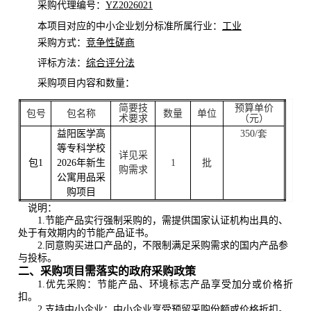
采购代理编号
：
YZ2026021
本项目对应的中小企业划分标准所属行业：
工业
采购方式
：
竞争性磋商
评标方法：
综合评分法
采购项目内容和数量
：
简要技
预算
单价
包号
包名称
数量
单位
术要求
（
元
）
益阳医学高
350/套
等专科学校
详见采
包1
2026年新生
1
批
购需求
公寓用品采
购项目
说明：
1.节能产品实行强制采购的，需提供国家认证机构出具的、
处于有效期内的节能产品证书。
2.同意购买进口产品的，不限制满足采购需求的国内产品参
与投标。
二
、采购项目需落实的政府采购政策
1.
优先采购：
节能产品、环境标志产品享受加分或价格折
扣。
2.
支持中小企业：中小企业享受预留采购份额或价格折扣。