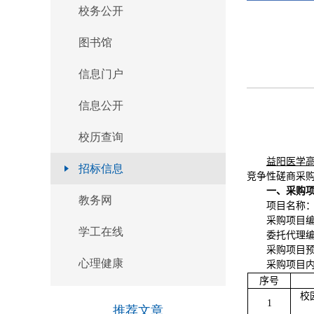
校务公开
官方微信
图书馆
本页二维码
信息门户
返回顶部
信息公开
校历查询
益阳医学
招标信息
竞争性磋商采
一、采购
教务网
项目名称
采购
项目
学工在线
委托代理编号：
采购项目预算
心理健康
采购项目
序号
校
1
推荐文章