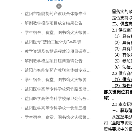
需落实的
益阳市智能制药产教联合体微专业…
是否支持联
解剖教学模型项目成交结果公告
二、供应
2.1 供
学生宿舍、食堂、图书馆火灾报警…
（1）具有
益阳医专“楚怡工匠计划”本科班…
（2）具
（3）具
教学资源及智慧课程建设项目磋商…
（4）有
解剖教学模型项目磋商邀请公告
（5）参
（6）
法律
益阳市智能制药产教联合体微专业…
2.2 供
学生宿舍、食堂、图书馆火灾报警…
（1）供
（2）拟
益阳医学高等专科学校紫竹路围墙…
部关键岗位其他
益阳医学高等专科学校保卫处劳务…
程）
。
2.3 本次
益阳医学高等专科学校一食堂三楼…
三、获取
从
20
26
年
6
学生宿舍、食堂、图书馆火灾报警…
司
（益阳市资阳
资格要求中的