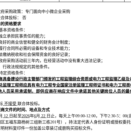
政府采购政策：
专门面向中小微企业采购
合体投标： 否
商的资格要求
应商基本资格条件：
独立承担民事责任的能力；
有良好的商业信誉和健全的财务会计制度；
有履行合同所必需的设备和专业技术能力；
依法缴纳税收和社会保障资金的良好记录
；
加政府采购活动前三年内，在经营活动中没有重大违法记录
；
、行政法规规定的其他条件。
应商特定资格条件：
应商具备建设行政主管部门颁发的工程监理综合资质或电力工程监理乙级及
任总监理工程师应具有电力工程专业国家注册监理工程师证书和电力工程类
人员采用承诺制，即供应商在响应文件中承诺其他关键岗位人员的最低配备
招标
不接受
联合体投标。
磋商文件的时间、地点及方式
月
12
日起至
20
26
年
6
月
22
日止，每天上午09:00-12:00，下午2:30-5
区五福东路杨树三组新三栋201号）
，
持法定代表人身份证明或授权委托
证明材料复印件一份加盖公章装订成册购买招标文件
。