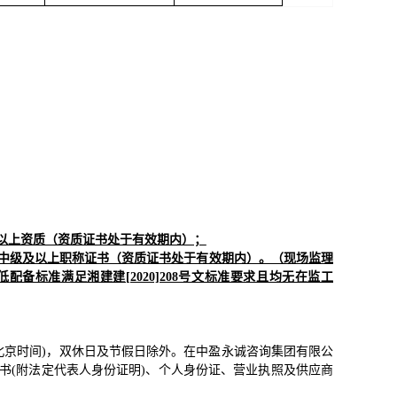
以上资质（资质证书处于有效期内）；
中级及以上职称证书（资质证书处于有效期内）。（现场监理
标准满足湘建建[2020]208号文标准要求且均无在监工
：00(北京时间)，双休日及节假日除外。在
中盈永诚咨询集团有限公
书(附法定代表人身份证明)、个人身份证
、
营业执照及
供应商