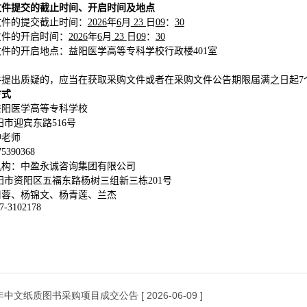
文件提交的截止时间、开启时间及地点
文件的提交截止时间：
20
26
年
6
月
23
日
09
：
30
文件的开启时间：
20
26
年
6
月
23
日
09
：
30
件的开启地点：益阳医学高等专科学校行政楼401室
件提出质疑的，应当在获取采购文件或者在采购文件公告期限届满之日起7
方式
益阳医学高等专科学校
阳市迎宾东路516号
钟老师
75390368
机构：中盈永诚咨询集团有限公司
阳市资阳区五福东路杨树三组新三栋201号
周蓉、杨锦文、杨青莲、兰杰
7-3102178
6年中文纸质图书采购项目成交公告
[ 2026-06-09 ]