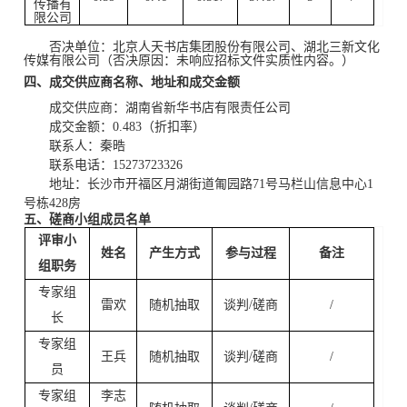
传播有
限公司
否决单位：北京人天书店集团股份有限公司、湖北三新文化
传媒有限公司（否决原因：未响应招标文件实质性内容。）
四、成交供应商名称、地址和成交金额
成交供应商：湖南省新华书店有限责任公司
成交金额：
0.483（
折扣率）
联系人：秦晧
联系电话：
15273723326
地址：长沙市开福区月
湖街道匍园路
71号马栏山信息中心1
号栋428房
五、磋商小组成员名单
评审小
姓名
产生方式
参与过程
备注
组职务
专家组
雷欢
随机抽取
谈判/磋商
/
长
专家组
王兵
随机抽取
谈判/磋商
/
员
专家组
李志