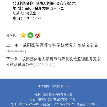
代理机构名称：湖南天润招标咨询有限公司
地 址：益阳市金源大厦C座2812室
联系人：张先生
电
话：13973730589
分享到：
上一条：
益阳医学高等专科学校劳务外包成交公告
[
2026-06-05 ]
下一条：
校园整体电力增容节能降耗改造监理服务竞争
性磋商邀请公告
[ 2026-06-12 ]
网站地图
通知公告RSS
版权：益阳医学高等专科学校
地址：湖南省·益阳市迎宾东路516号
电话：0737-4224748（办公室） 0737-4227752（招生处） 0737-