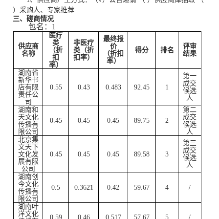
）采购人、专家推荐
三、磋商情况
包名：1
医疗
最终报
类
非医疗
供应商
价
评审
（
折
类
（
折
得分
排名
名称
（
折扣
结果
扣
扣率
）
率
）
率
）
湖南省
第一
新华书
成交
店有限
0.55
0.43
0.483
92.45
1
候选
责任公
人
司
湖南和
第二
天文化
成交
0.45
0.45
0.45
89.75
2
传播有
候选
限公司
人
北京集
第三
文天下
成交
文化发
0.45
0.45
0.45
89.58
3
候选
展有限
人
公司
湖南创
今文化
0.5
0.3621
0.42
59.67
4
/
传播有
限公司
湖南叶
洋文化
0.59
0.46
0.517
57.67
5
/