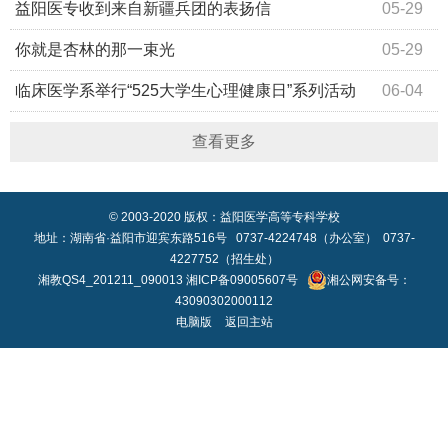
益阳医专收到来自新疆兵团的表扬信
05-29
你就是杏林的那一束光
05-29
临床医学系举行“525大学生心理健康日”系列活动
06-04
查看更多
© 2003-2020 版权：益阳医学高等专科学校
地址：湖南省·益阳市迎宾东路516号 0737-4224748（办公室） 0737-
4227752（招生处）
湘教QS4_201211_090013
湘ICP备09005607号
湘公网安备号：
43090302000112
电脑版
返回主站