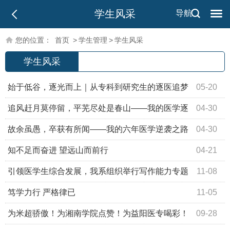
学生风采
导航
您的位置：
首页
>
学生管理
>
学生风采
学生风采
始于低谷，逐光而上｜从专科到研究生的逐医追梦
05-20
之路
追风赶月莫停留，平芜尽处是春山——我的医学逐
04-30
梦之路
故余虽愚，卒获有所闻——我的六年医学逆袭之路
04-30
知不足而奋进 望远山而前行
04-21
引领医学生综合发展，我系组织举行写作能力专题
11-08
培训
笃学力行 严格律已
11-05
为米超骄傲！为湘南学院点赞！为益阳医专喝彩！
09-28