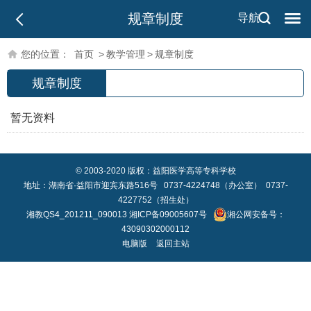
规章制度
导航
您的位置：
首页
>
教学管理
>
规章制度
规章制度
暂无资料
© 2003-2020 版权：益阳医学高等专科学校
地址：湖南省·益阳市迎宾东路516号 0737-4224748（办公室） 0737-
4227752（招生处）
湘教QS4_201211_090013
湘ICP备09005607号
湘公网安备号：
43090302000112
电脑版
返回主站