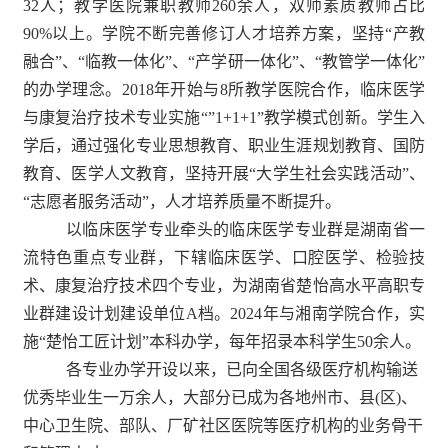
32人；教学医院兼职教师260余人，双师素质教师占比
90%以上。学院不断完善修订人才培养方案，坚持“产教
融合”、“临教一体化”、“产学研一体化”、“教管学一体化”
的办学理念。
2018年开始与8所教学医院合作，临床医学
与康复治疗技术专业实施“”1+1+1
”
教学模式创新。
学生入
学后，通过强化专业思想教育、职业生涯规划教育、国防
教育、医学人文教育，坚持开展“大学生社会实践活动”、
“志愿者服务活动”，人才培养质量不断提升。
以临床医学专业牵头的临床医学专业群是湖南省一
流特色重点专业群，下辖临床医学、口腔医学、检验技
术、康复治疗技术四个专业，为湖南省楚怡高水平高职专
业群建设计划建设单位A档。
2024年与湘南学院合作，实
施
“楚怡工匠计划”
本科办学，每年招录本科学生50余人。
各专业
办学
开设以来
，已向全国各级医疗机构输送
优秀毕业生
一万
余人，大部分已成为各地州市、县(区)、
中心卫生院、部队、厂矿社区医院等医疗机构的业务骨干