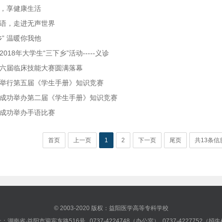
，享健康生活
语，走进无声世界
乡” 温暖你我他
018年大学生“三下乡”活动-----义诊
六届临床技能大赛圆满落幕
举行第五届《学生手册》知识竞赛
成功举办第二届《学生手册》知识竞赛
成功举办手语比赛
首页
上一页
1
2
下一页
尾页
共13条信
© 2003-2020 版权：益阳医学高等专科学校
：湖南省·益阳市迎宾东路516号 0737-4224748（办公室） 0737-4227752（招