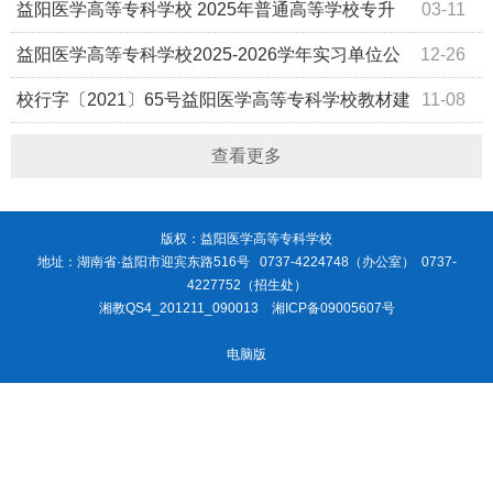
位公示
益阳医学高等专科学校 2025年普通高等学校专升
03-11
本脱贫建档专项生初审通过情况公示
益阳医学高等专科学校2025-2026学年实习单位公
12-26
示表
校行字〔2021〕65号益阳医学高等专科学校教材建
11-08
设管理暂行办法
查看更多
版权：益阳医学高等专科学校
地址：湖南省·益阳市迎宾东路516号 0737-4224748（办公室） 0737-
4227752（招生处）
湘教QS4_201211_090013
湘ICP备09005607号
电脑版