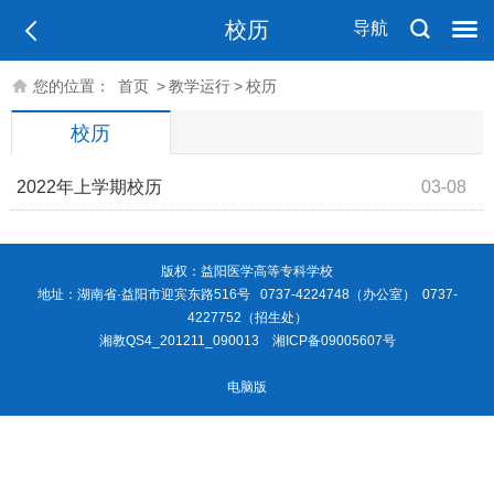
校历
导航
您的位置：
首页
>
教学运行
>
校历
校历
2022年上学期校历
03-08
版权：益阳医学高等专科学校
地址：湖南省·益阳市迎宾东路516号 0737-4224748（办公室） 0737-
4227752（招生处）
湘教QS4_201211_090013
湘ICP备09005607号
电脑版