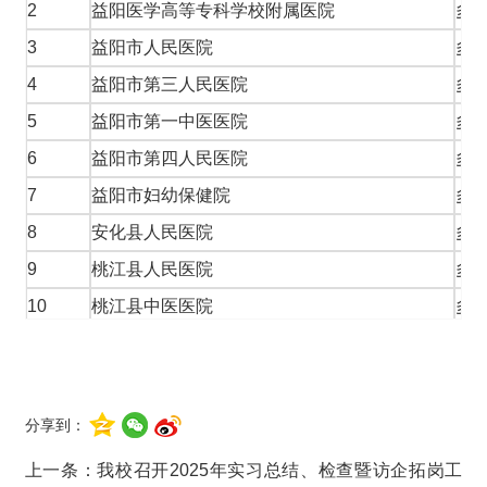
2
益阳医学高等专科学校附属医院
多
3
益阳市人民医院
多
4
益阳市第三人民医院
多
5
益阳市第一中医医院
多
6
益阳市第四人民医院
多
7
益阳市妇幼保健院
多
8
安化县人民医院
多
9
桃江县人民医院
多
10
桃江县中医医院
多
11
南县人民医院
多
12
湖南省中西医结合医院
多
13
湖南省儿童医院
多
分享到：
14
中南大学湘雅二医院
多
上一条：
我校召开2025年实习总结、检查暨访企拓岗工