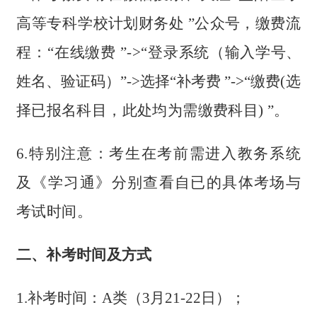
高等专科学
校计划财务处
”公众号，缴费流
程：“在线缴费
”->“登录
系统（输入学号、
姓名、验证码）”->选择“补考费
”->“缴
费(选
择已报名科目，此处均为需缴费科目)
”。
6.特别注意：考生在考前需进入教务系统
及《学习通》
分别查看自已的具体考场与
考试时间。
二、补考时间及方式
1.补考时间：A
类（
3
月
21
-
22
日
）；