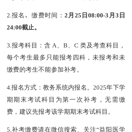
2.报名
、
缴费
时间：
2
月
25
日
08:00-
3
月
3
日
24:00
截止。
3.报考科目：含
A、B、C
类及考查科目，
每个考生最多
只能报考四科，未报考和未
缴费的考生不能参加补考。
4.报名方式：教务系统内报名。202
5
年
下
学
期
期末考试
科目为第一次补考，无需缴
费，建议先报考该学期期末考试
科目。
5
.补考缴费请在微信搜索、关注“益阳医学