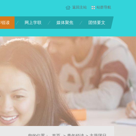
返回主站
站群导航
年锐读
网上学联
媒体聚焦
团情要文
您的位置：
首页
>
青年锐读
>
主题团日