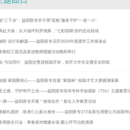
能“三下乡”：益阳医专学子用“双检”服务守护“一老一小”
再赴大福：从大福坪到罗绕典，“七彩假期”的约定在延续
倾听 实打实解题——益阳医专召开2025年度团学工作座谈会
专教职工团员及新进教师团建活动顺利举行
航·与法同行 益阳交警进校园开讲，筑牢大学生交通安全防线
校园 家园聚初心——益阳医专首届 “家园杯” 校园才艺大赛圆满落幕
史之痛，守护和平之光——益阳医学高等专科学校观影《731》主题教育
一课——益阳医专开展＂校馆合作＂新生入学教育活动
春献礼国庆，医者仁心薪火相传 ——益阳医专272名新生用爱心为祖国华
专萌新生日会：青春派对燃爆全场 暖心环节治愈满满