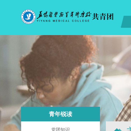
青年锐读
党团知识