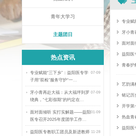
青年大学习
专业赋
牙小青
主题团日
面对面
益阳医
热点资讯
青春护
专业赋能“三下乡”：益阳医专学
07-09
子用“双检”服务守护“一…
艺韵满
牙小青再赴大福：从大福坪到罗
07-09
铭记历
绕典，“七彩假期”的约定在…
开学第
面对面倾听 实打实解题——益阳
01-09
热血青
医专召开2025年度团学工作…
益阳医
益阳医专教职工团员及新进教师
11-28