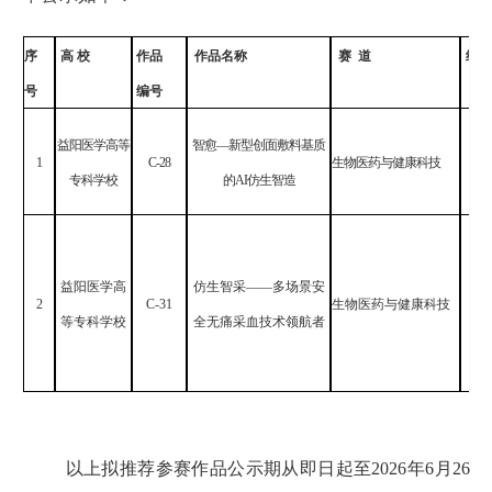
序
高 校
作品
作品名称
赛 道
组别
号
编号
益阳医学高等
智愈—新型创面敷料基质
1
C-28
生物医药与健康科技
专
专科学校
的AI仿生智造
益阳医学高
仿生智采——多场景安
2
C-31
生物医药与健康科技
专
等专科学校
全无痛采血技术领航者
以上拟推荐参赛作品公示期从即日起至2026年6月26