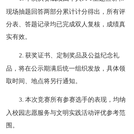
现场抽题回答两部分累计计分得出，所有评
分表、答题记录均已完成双人复核，成绩真
实有效。
2.
获奖证书、定制奖品及公益纪念礼
品，将在公示期满后统一组织发放，具体领
取时间、地点将另行通知。
3.
本次竞赛所有参赛选手的表现，均纳
入校园志愿服务与文明实践活动评优参考范
围。