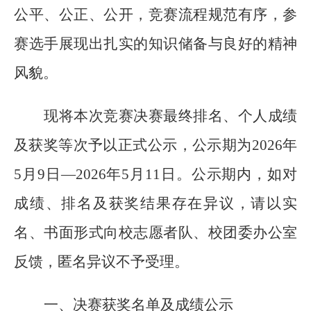
公平、公正、公开，竞赛流程规范有序，参
赛选手展现出扎实的知识储备与良好的精神
风貌。
现将本次竞赛决赛最终排名、个人成绩
及获奖等次予以正式公示，公示期为
2026年
5月9日—2026年5月11日。公示期内，如对
成绩、排名及获奖结果存在异议，请以实
名、书面形式向校志愿者队、校团委办公室
反馈，匿名异议不予受理。
一、决赛获奖名单及成绩公示