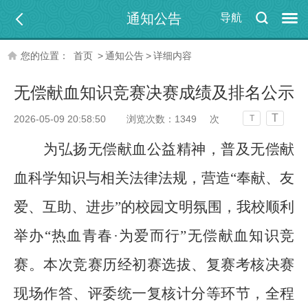
通知公告
导航
您的位置：
首页
>
通知公告
>
详细内容
无偿献血知识竞赛决赛成绩及排名公示
T
2026-05-09 20:58:50
浏览次数：
1349
次
T
为弘扬无偿献血公益精神，普及无偿献
血科学知识与相关法律法规，营造
“奉献、友
爱、互助、进步”的校园文明氛围，我校顺利
举办“热血青春·为爱而行”无偿献血知识竞
赛。本次竞赛历经初赛选拔、复赛考核决赛
现场作答、评委统一复核计分等环节，全程