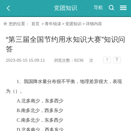
党团知识
导航
您的位置：
首页
>
青年锐读
>
党团知识
>
详细内容
“第三届全国节约用水知识大赛”知识问
答
T
2023-05-15 15:09:11
浏览次数：
8236
次
T
1、我国降水量分布很不平衡，地理差异很大，表现
为（）。
A.北多南少，东多西少
B.南多北少，西多东少
C.南多北少，东多西少
D.北多南少，西多东少