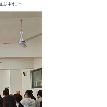
血沃中华。”