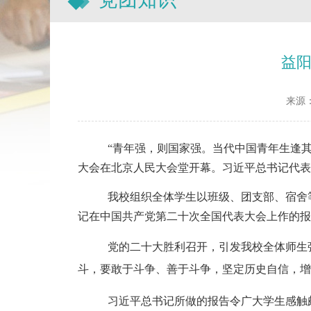
益阳
来源
“青年强，则国家强。当代中国青年生逢其
大会在北京人民大会堂开幕。习近平总书记代表
我校
组织
全体
学生以班级、团支部、宿舍
记在中国共产党第二十次全国代表大会上作的报
党的二十大胜利召开，引发
我校全体
师生
斗，
要
敢于斗争、善于斗争，坚定历史自信，增
习近平总书记所做的报告令
广大学生
感触