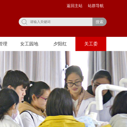
返回主站
站群导航
搜索
管理
女工园地
夕阳红
关工委