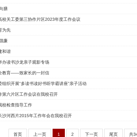
向膳
高校关工委第三协作片区2023年度工作会议
育为先
倡廉
建和谐
会举办读书沙龙亲子观影专场
全教育——致家长的一封信
委组织开展“多读书读好书听学霸讲座”亲子活动
作第六片区工作会议在我校召开
我校检查指导工作
长沙河西片2015年工作年会在我校召开
首页
上一页
1
2
下一页
尾页
共3