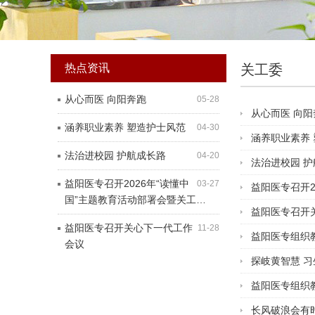
热点资讯
关工委
从心而医 向阳奔跑
05-28
从心而医 向阳
涵养职业素养 塑造护士风范
04-30
涵养职业素养
法治进校园 护航成长路
04-20
法治进校园 
益阳医专召开2026年“读懂中
03-27
益阳医专召开2
国”主题教育活动部署会暨关工…
益阳医专召开
益阳医专召开关心下一代工作
11-28
益阳医专组织
会议
探岐黄智慧 
益阳医专组织
长风破浪会有