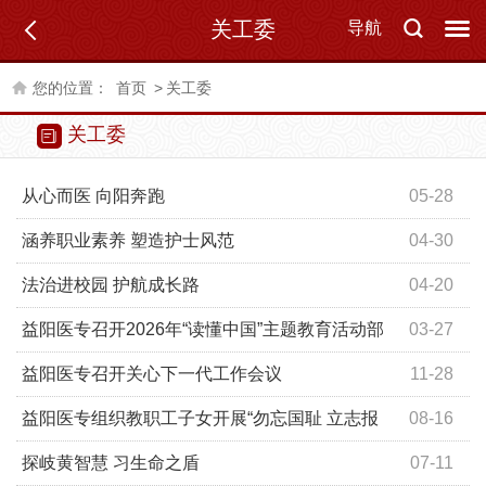
关工委
导航
您的位置：
首页
>
关工委
关工委
从心而医 向阳奔跑
05-28
涵养职业素养 塑造护士风范
04-30
法治进校园 护航成长路
04-20
益阳医专召开2026年“读懂中国”主题教育活动部
03-27
署会暨关工委工作会议
益阳医专召开关心下一代工作会议
11-28
益阳医专组织教职工子女开展“勿忘国耻 立志报
08-16
国”主题教育实践活动
探岐黄智慧 习生命之盾
07-11