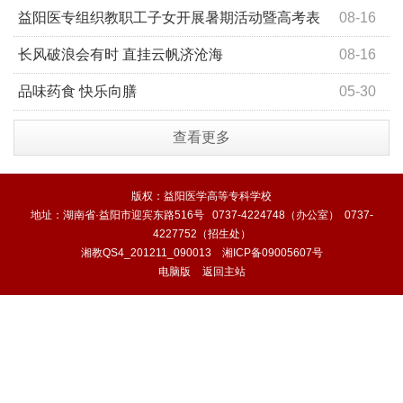
益阳医专组织教职工子女开展暑期活动暨高考表
08-16
彰大会
长风破浪会有时 直挂云帆济沧海
08-16
品味药食 快乐向膳
05-30
查看更多
版权：益阳医学高等专科学校
地址：湖南省·益阳市迎宾东路516号 0737-4224748（办公室） 0737-
4227752（招生处）
湘教QS4_201211_090013
湘ICP备09005607号
电脑版
返回主站