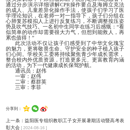
通过分步演示详细讲解CPR操作要点及海姆立克法
的成人、儿童差异化操作手法，使孩子们学习了医
学理论知识，在老师一对一指导下，孩子们分组在
心肺复苏模拟人上进行反复练习，不断调整按压姿
势及吹气技巧。一名初中生同学在练习后感慨：“看
似简单的动作却需要很大力气，但想到能救人，再
累也值得！”
此次活动不仅让孩子们感受到了中华文化瑰宝
的魅力，更将敬畏生命、守护安全的种子植入孩子
们心间。学校关工委将持续聚焦青少年成长需求，
整合校内外优质资源，打造更多元、更富教育内涵
的活动，为下一代健康成长保驾护航。
通讯员：赵伟
一审：赵伟
二审：蔡群英
三审：李菲
分享到：
上一条：
益阳医专组织教职工子女开展暑期活动暨高考表
彰大会
[ 2024-08-16 ]