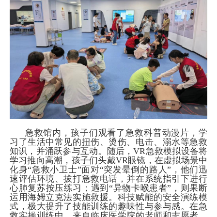
急救馆内，孩子们观看了急救科普动漫片，学
习了生活中常见的扭伤、烫伤、电击、溺水等急救
知识，并涌跃参与互动。随后，VR急救模拟设备将
学习推向高潮，孩子们头戴VR眼镜，在虚拟场景中
化身“急救小卫士”面对“突发晕倒的路人”，他们迅
速评估环境、拔打急救电话，并在系统指引下进行
心肺复苏按压练习；遇到“异物卡喉患者”，则果断
运用海姆立克法实施救援。科技赋能的安全演练模
式，极大提升了技能训练的趣味性与参与感。在急
救实操训练中，来自临床医学院的老师和志愿者，