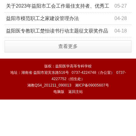
示
关于2023年益阳市工会工作最佳支持者、优秀工
05-27
会工作者、优秀工会积极分子 拟推荐对象的公示
益阳市模范职工之家建设管理办法
04-28
益阳医专教职工楚怡读书行动主题征文获奖作品
04-18
和读书之星公示
查看更多
版权：益阳医学高等专科学校
地址：湖南省·益阳市迎宾东路516号 0737-4224748（办公室） 0737-
4227752（招生处）
湘教QS4_201211_090013
湘ICP备09005607号
电脑版
返回主站