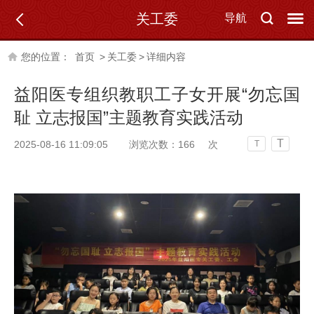
关工委
导航
您的位置：
首页
>
关工委
>
详细内容
益阳医专组织教职工子女开展“勿忘国
耻 立志报国”主题教育实践活动
T
2025-08-16 11:09:05
浏览次数：
166
次
T