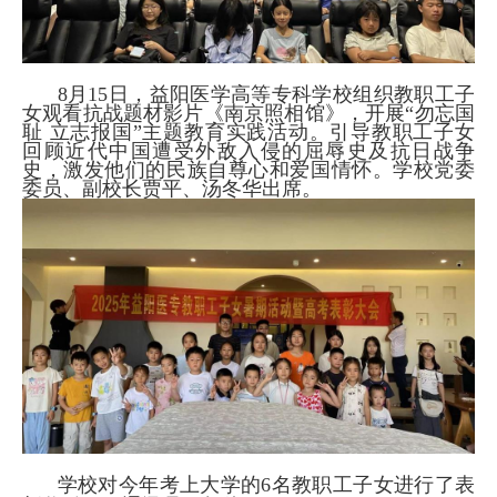
8月15日，益阳医学高等专科学校组织教职工子
女观看抗战题材影片《南京照相馆》，开展“勿忘国
耻 立志报国”主题教育实践活动。引导教职工子女
回顾近代中国遭受外敌入侵的屈辱史及抗日战争
史，激发他们的民族自尊心和爱国情怀。学校党委
委员、副校长贾平、汤冬华出席。
学校对今年考上大学的6名教职工子女进行了表