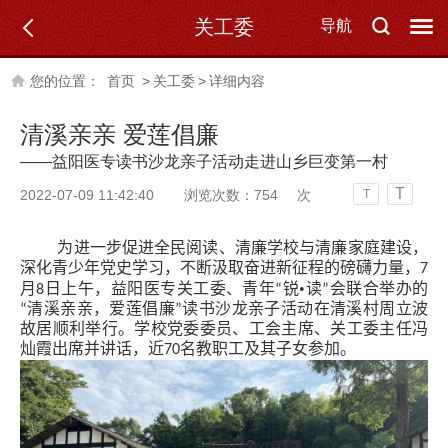
关工委
导航
您的位置：
首页
>
关工委
>
详细内容
清溪亲亲 爱莲倡廉
——益阳医专读书沙龙亲子活动走进山乡巨变第一村
T
2022-07-09 11:42:40
浏览次数：
754
次
T
为进一步促进全民阅读、清廉学校与清廉家庭建设，
深化青少年党史学习，不断汲取奋进新征程的磅礴力量，7
•
月8日上午，益阳医专关工委、青年“锐
读”会联合举办的
“清溪亲亲，爱莲倡廉”读书沙龙亲子活动在清溪村周立波
故居顺利举行。学校党委委员、工会主席、关工委主任冯
灿霞出席并讲话，近70名教职工及其子女参加。