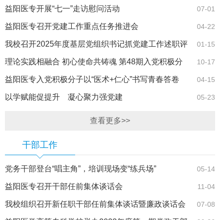
益阳医专开展“七一”走访慰问活动
07-01
益阳医专召开党建工作重点任务推进会
04-22
我校召开2025年度基层党组织书记抓党建工作述职评
01-15
议会
理论实践相融合 初心使命共铸魂 第48期入党积极分
10-17
子走进箴言书院
益阳医专入党积极分子以“医术+仁心”书写青春答卷
04-15
以学赋能促提升 凝心聚力强党建
05-23
查看更多>>
干部工作
党务干部登台“唱主角”，培训现场变“练兵场”
05-14
益阳医专召开干部任前集体谈话会
11-04
我校组织召开新任职干部任前集体谈话暨廉政谈话会
07-08