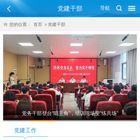
党建干部
导航
您的位置：
首页
>
党建干部
党务干部登台“唱主角”，培训现场变“练兵场”
1
2
3
4
5
党建工作