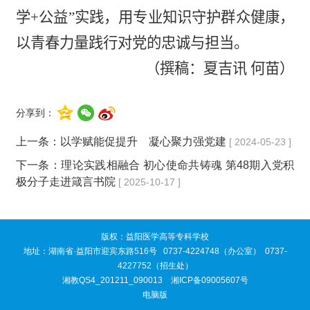
学+公益”实践，用专业知识守护群众健康，
以青春力量践行对党的忠诚与担当。
（撰稿：夏吉讯 何苗）
分享到：
上一条：
以学赋能促提升 凝心聚力强党建
[ 2024-05-23 ]
下一条：
理论实践相融合 初心使命共铸魂 第48期入党积
极分子走进箴言书院
[ 2025-10-17 ]
版权：益阳医学高等专科学校
地址：湖南省·益阳市迎宾东路516号 0737-4224748（办公室） 0737-
4227752（招生处）
湘教QS4_201211_090013
湘ICP备09005607号
电脑版