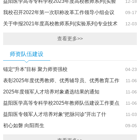
选的公示
益阳医学高等专科学校2023年度高校教师系列(实验
12-18
系列)高级、中级专业技术职称资格审查合格人员名单公示
我校召开2022年第一次职称改革工作领导小组会议
09-17
关于申报2021年度高校教师系列(实验系列)专业技术
12-03
职称资格审查合格人员名单的公示
查看更多>>
师资队伍建设
锚定“升本”目标 聚力师资强校
04-23
表彰2025年度优秀教师、优秀辅导员、优秀教育工作
11-06
者的决定
2025年度领军人才培养对象遴选结果的通知
11-06
益阳医学高等专科学校2025年教师队伍建设工作要点
11-06
益阳医专领军人才培养对象“把脉问诊”开出了什
11-03
么“方”？70名骨干教师共探成长新路径
初心如磐 向阳而生
09-05