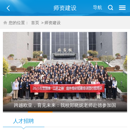
师资建设
导航
您的位置：
首页
>
师资建设
跨越欧亚，育见未来：我校郑晓妮老师赴德参加国
1
2
3
4
5
家“工匠之师”…
人才招聘