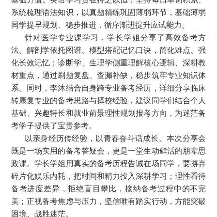
系统梳理语法知识，以真题精练巩固薄弱环节，基础薄弱
同学提早规划、稳步推进，循序渐进提升应试能力。
针对医学专业课学习，学长学姐分享了高效备考方
法。解剖学依托图谱、模型搭配记忆口诀，简化难点、强
化长效记忆；诊断学、生理学侧重理解核心逻辑、深耕教
材重点，通过刷题复盘、查漏补缺，稳步筑牢专业知识体
系。同时，李沐结合自身跨专业备考经历，详细分享临床
转康复专业的备考思路与择校经验，建议同学们结合个人
基础、兴趣特长和就业前景理性规划报考方向，为迷茫备
考学子提供了宝贵参考。
以亲身经历传经验，以青春奋斗话成长。本次分享会
既是一场实用的备考答疑会，更是一堂生动鲜活的朋辈思
政课。学长学姐用真实的备考历程告诫在场同学，要摒弃
碎片化娱乐内耗，把时间和精力投入深耕学习；理性看待
备考进度差异，拒绝盲目攀比，接纳备考过程中的不完
美；正视备考焦虑与压力，坚信唯有踏实行动，方能突破
困境、战胜迷茫。