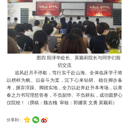
图四 阳泽华处长、莫颖莉院长与同学们殷
切交流
追风赶月不停歇，笃行实干赴山海。全体临床学子将
以榜样为帆、以奋斗为桨，沉下心来钻研、稳住脚步备
考，摒弃浮躁、脚踏实地，全力以赴奔赴升本考场，以青
春之力书写理想答卷，不负韶华、不负耕耘，成功圆梦心
仪院校！（撰稿：魏吉槐 审核：郭娜英 文勇 莫颖莉）
分享到：