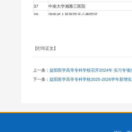
37
中南大学湘雅三医院
38
湖南省人民医院天心阁院区
39
湖南省人民医院马王堆院区
40
湖南山水大健康咨询有限公司
41
广州市老人院
【打印正文】
42
前海人寿广州总医院
43
湖南省妇幼保健院
44
益阳爱尔眼科医院
上一条：
益阳医学高等专科学校召开2024年 实习专
45
解放军96603部队医院
下一条：
益阳医学高等专科学校2025-2026学年新增
46
长沙三真康复医院
47
湖南省第二人民医院
48
湖南旺旺医院
49
长沙市第一医院
50
南华大学附属第一医院
51
中国人民解放军中部战区总医院