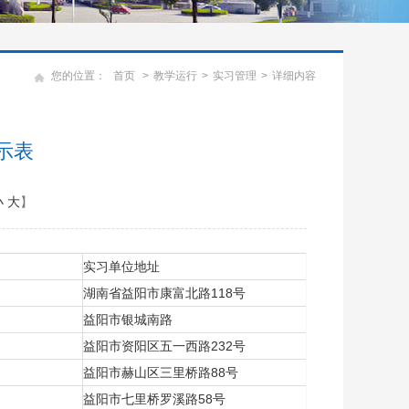
您的位置：
首页
>
教学运行
>
实习管理
>
详细内容
示表
小
大
】
实习单位地址
湖南省益阳市康富北路118号
益阳市银城南路
益阳市资阳区五一西路232号
益阳市赫山区三里桥路88号
益阳市七里桥罗溪路58号