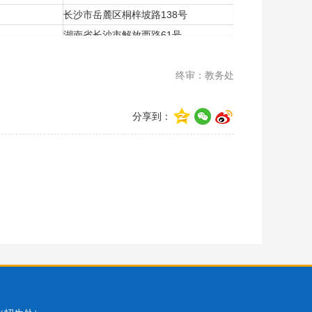
长沙市岳麓区桐梓坡路138号
湖南省长沙市解放西路61号
湖南省长沙市芙蓉区古汉路89号
长沙市天心区南托街道暮云工业园长沙金翔铜业有限公司
终审：教务处
广州市白云区钟落潭新村广从十路1288号
广东省广州市增城区新城大道703号
分享到：
长沙市开福区湘春路53号
益阳市金山南路508号
怀化市迎丰东路535号
长沙市岳麓区枫林三路448号
长沙市雨花区芙蓉中路三段427号
长沙市芙蓉区人民东路318号
湖南省长沙市开福区营盘路311号
湖南省衡阳市船山路69号
湖北省武汉市武珞路627号