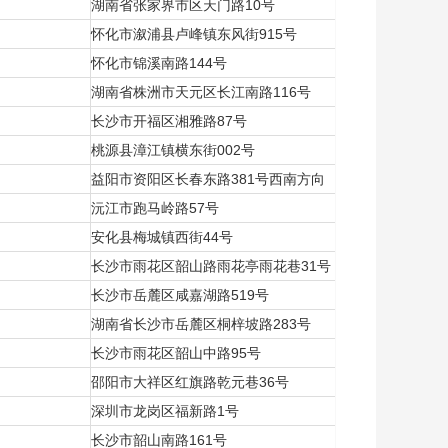
湖南省张家界市区天门路10号
怀化市溆浦县卢峰镇东风街915号
怀化市锦溪南路144号
湖南省株洲市天元区长江南路116号
长沙市开福区湘雅路87号
桃源县漳江镇横东街002号
益阳市资阳区长春东路381号西南方向
沅江市跑马岭路57号
安化县梅城镇西街44号
长沙市雨花区韶山路雨花亭雨花巷31号
长沙市岳麓区咸嘉湖路519号
湖南省长沙市岳麓区桐梓坡路283号
长沙市雨花区韶山中路95号
邵阳市大祥区红旗路乾元巷36号
深圳市龙岗区福新路1号
长沙市韶山南路161号