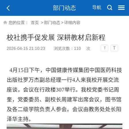
部门动态
导航
您的位置：
首页
>
部门动态
>
详细内容
校社携手促发展 深耕教材启新程
T
2026-04-15 21:10:23
浏览次数：
110
次
T
4月15日下午，中国健康传媒集团中国医药
科技
出版社罗万杰
副
总经理一行4人
来我校
开展交流
座谈
，会议在行政楼307举行
。我校党委书记周
奎
，党委委员、
副校长周建军
出席会议，
图书馆
及各二级学院负责人
参会。会议由教务处处长阳
泽华
主持。