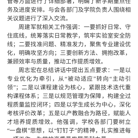
管等方面进行了详细部署，明确了新学期重点任
务
及进度安排
。与会各部门及学院负责人围绕相
关议题进行了深入交流。
周建军就相关工作强调：一要抓好日常、守
住底线，统筹落实日常教学，筑牢实验室安全防
线；二要找准问题、精准发力，聚焦专业建设优
化，明确攻坚方向；三要创新方法、拥抱改革，
兼顾效率与质量，推动工作提质增效。
周志宏在总结讲话中提出
五
点要求：一是以
专业
优化
为牵引，从“被动适应”转向“主动引
领”
；
二是以课程建设为核心，紧跟技术迭代重
构课程体系
；
三是以规范管理为保障，构建全过
程质量监控闭环
；
四是以学生成长为中心，深化
考核评价改革
；
五是以产教融合为路径，赋能人
才培养提质增效。他强调
，
学校各部门要树立
“一盘棋”思想，以“钉钉子”的精神，扎实推进每