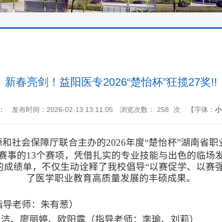
新春亮剑！益阳医专2026“楚怡杯”狂揽27奖!!
：
发布时间：2026-02-13 13:11:05
浏览次数：
258
次
【字体：
小
和社会保障厅联合主办的2026年度“楚怡杯”湖南省职
赛事的13个赛项，凭借扎实的专业技能与出色的临场
甸的成绩单，不仅生动诠释了我校倡导“以赛促学、以赛
了医学职业教育高质量发展的丰硕成果。
指导老师：
朱有葱
）
朱洁
、廖丽婷、欧阳露
（指导老师：
李瑜
、
刘莉
）