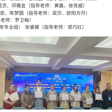
莞灵
、邓雅宜（指导老师：黄鑫、徐竞威）
奕、陈梦圆（指导老师：梁莎、欧阳方丹）
导老师：
罗卫梅
）
非专业组）
张睿娜
（指导老师：
郭巧红
）