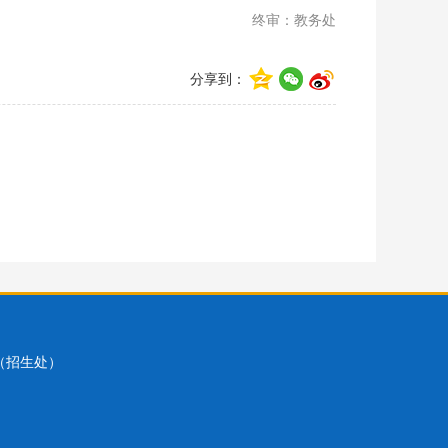
终审：教务处
分享到：
2（招生处）