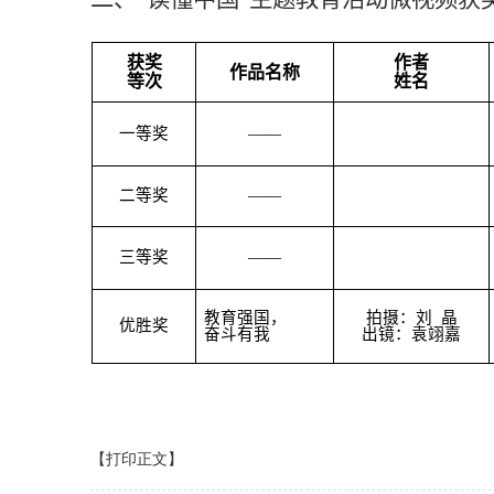
获奖
作者
作品名称
等次
姓名
一等奖
——
二等奖
——
三等奖
——
教育强国，
拍摄：刘 晶
优胜奖
奋斗有我
出镜：袁翊嘉
【打印正文】