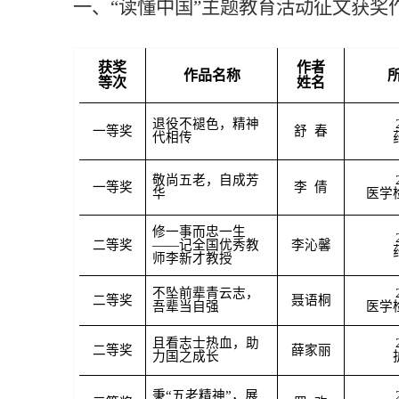
一、“读懂中国”主题教育活动征文获奖
获奖
作者
作品名称
等次
姓名
退役不褪色，精神
一等奖
舒 春
代相传
敬尚五老，自成芳
一等奖
李 倩
华
医学
修一事而忠一生
二等奖
——记全国优秀教
李沁馨
师李新才教授
不坠前辈青云志，
二等奖
聂语桐
吾辈当自强
医学
且看志士热血，助
二等奖
薛家丽
力国之成长
秉“五老精神”，展