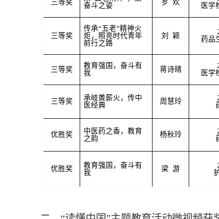
三等奖
罗 欢
奋斗之姿
医学
传承“五老”精神火
三等奖
炬，照亮时代青年
刘 颖
药品
前行之路
教育强国，奋斗有
三等奖
蒋诗晴
我
医学
承岐黄薪火，传中
三等奖
周慧玲
医经典
中医药之香，教育
优胜奖
杨秋玲
之韵
教育强国，奋斗有
优胜奖
梁 游
我
二、“读懂中国”主题教育活动微视频获