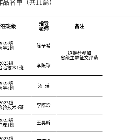
作品名单（共11篇）
指导
所在班级
备注
老师
2023级
陈予希
药学2班
拟推荐参加
省级主题征文评选
2023级
李陈珍
检验技术1班
2023级
汤 瑶
药学4班
2023级
李陈珍
检验技术3班
2023级
王昊昕
护理1班
2023级