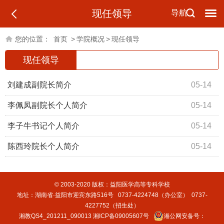
现任领导
导航
您的位置：
首页
>
学院概况
>
现任领导
现任领导
刘建成副院长简介
05-14
李佩凤副院长个人简介
05-14
李子牛书记个人简介
05-14
陈西玲院长个人简介
05-14
© 2003-2020 版权：益阳医学高等专科学校
地址：湖南省·益阳市迎宾东路516号 0737-4224748（办公室） 0737-
4227752（招生处）
湘教QS4_201211_090013
湘ICP备09005607号
湘公网安备号：