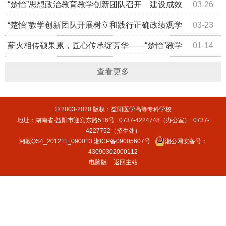
示暨经验交流会
​“楚怡”思想政治教育教学创新团队召开 建设成效
03-26
展示暨经验交流会
“楚怡”教学创新团队开展树立和践行正确政绩观学
03-23
习教育动员部署会
薪火相传硕果累，匠心传承绽芳华——“楚怡”教学
01-14
创新团队青年教师省赛捷报彰显“青蓝工程”育人实效
查看更多
© 2003-2020 版权：益阳医学高等专科学校
地址：湖南省·益阳市迎宾东路516号 0737-4224748（办公室） 0737-
4227752（招生处）
湘教QS4_201211_090013
湘ICP备09005607号
湘公网安备号：
43090302000112
电脑版
返回主站