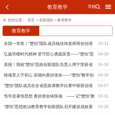
教育教学
导航
您的位置：
首页
>
创新团队
>
教育教学
教育教学
全国一等奖！“楚怡”团队成员钱佳琦老师再创佳绩
05-11
弘扬劳模时代精神 坚守匠心勇践医责——“楚怡”思
04-30
政教学创新团队在益阳口腔医院里的思政课
喜报！我校“楚怡”思政创新团队负责人周宁荣获省
04-30
级思政工作优秀案例
​铸魂育人守初心 崇德向善担使命——“楚怡”教学创
04-30
新团队开展公开课展示活动
“楚怡”团队成员在全省思政课教学比赛中斩获佳绩
04-07
笃学原著悟思想 勇担使命铸医魂 —— 记“楚怡”教
03-31
学创新团队思政课实践活动
​“楚怡”思想政治教育教学创新团队召开建设成效展
03-26