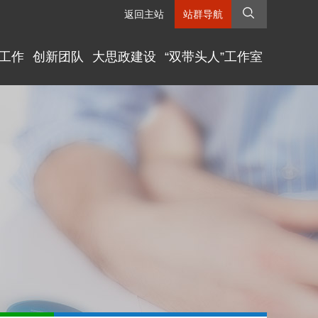
返回主站
站群导航
工作
创新团队
大思政建设
“双带头人”工作室