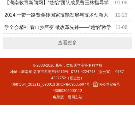
【湖南教育新闻网】“楚怡”团队成员曹玉林指导学
01-08
生在全国行业赛中获一等奖
2024 一带一路暨金砖国家技能发展与技术创新大
12-23
赛——首届家庭服务创新创业赛项喜获佳绩
学全会精神 看山乡巨变 做改革先锋——“楚怡”教学
11-08
创新团队“打造有风景的移动思政课”
查看更多
© 2003-2020 版权：益阳医学高等专科学校
地址：湖南省·益阳市迎宾东路516号 0737-4224748（办公室） 0737-
4227752（招生处）
湘教QS4_201211_090013
湘ICP备09005607号
湘公网安备号：
43090302000112
电脑版
返回主站