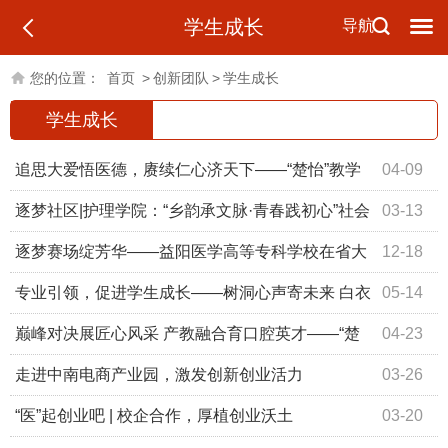
学生成长
导航
您的位置：
首页
>
创新团队
>
学生成长
学生成长
追思大爱悟医德，赓续仁心济天下——“楚怡”教学
04-09
创新团队缅怀纪念园里的思政课
逐梦社区|护理学院：“乡韵承文脉·青春践初心”社会
03-13
实践表彰大会召开
逐梦赛场绽芳华——益阳医学高等专科学校在省大
12-18
学生运动会上大放光彩
专业引领，促进学生成长——树洞心声寄未来 白衣
05-14
誓言绽芳华
巅峰对决展匠心风采 产教融合育口腔英才——“楚
04-23
怡”团队成员曹玉林指导学生获口腔技能大赛一等奖
走进中南电商产业园，激发创新创业活力
03-26
“医”起创业吧 | 校企合作，厚植创业沃土
03-20