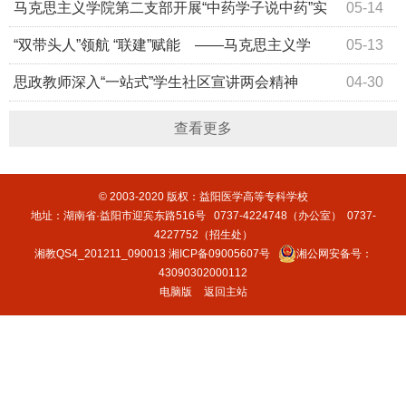
马克思主义学院第二支部开展“中药学子说中药”实
05-14
践活动
“双带头人”领航 “联建”赋能 ——马克思主义学
05-13
院“双带头人”支部书记工作室探索支部联建新路径
思政教师深入“一站式”学生社区宣讲两会精神
04-30
查看更多
© 2003-2020 版权：益阳医学高等专科学校
地址：湖南省·益阳市迎宾东路516号 0737-4224748（办公室） 0737-
4227752（招生处）
湘教QS4_201211_090013
湘ICP备09005607号
湘公网安备号：
43090302000112
电脑版
返回主站