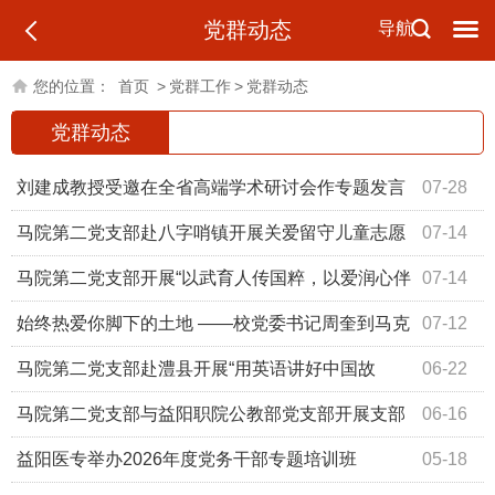
党群动态
导航
您的位置：
首页
>
党群工作
>
党群动态
党群动态
刘建成教授受邀在全省高端学术研讨会作专题发言
07-28
马院第二党支部赴八字哨镇开展关爱留守儿童志愿
07-14
服务
马院第二党支部开展“以武育人传国粹，以爱润心伴
07-14
成长”公益教学活动
始终热爱你脚下的土地 ——校党委书记周奎到马克
07-12
思主义学院讲授专题党课
马院第二党支部赴澧县开展“用英语讲好中国故
06-22
事”实践活动
马院第二党支部与益阳职院公教部党支部开展支部
06-16
联建
益阳医专举办2026年度党务干部专题培训班
05-18