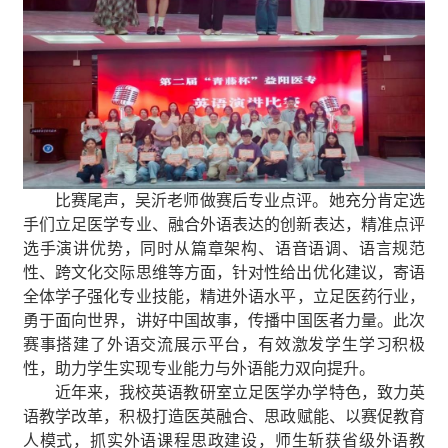
比赛尾声，吴沂老师做赛后专业点评。她充分肯定选
手们立足医学专业、融合外语表达的创新表达，精准点评
选手演讲优势，同时从篇章架构、语音语调、语言规范
性、跨文化交际思维等方面，针对性给出优化建议，寄语
全体学子
强化
专业技能
，
精进外语
水平
，立足医药行业，
勇于面
向世界，
讲好中国故事，
传
播
中国医者力量。此次
赛事搭建了外语交流展示平台，有效激发学生学习积极
性，助力学生实现专业能力与外语能力双向提升。
近年来，
我校英语教研室立足医学办学特色，
致力
英
语教学改革，
积极
打造医英融合、思政赋能、以赛促教育
人模式，抓实外语课程思政建设，师生斩获省级外语教