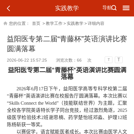
实践教学
导航
您的位置：
首页
>
教学工作
>
实践教学
>
详细内容
益阳医专第二届“青藤杯”英语演讲比赛
圆满落幕
T
2026-06-22 15:57:25
浏览次数：
66
次
T
益阳医专第二届“青藤杯”英语演讲比赛圆满
落幕
2026年
6月17日下午，益阳医学高等专科学校第二届
“青藤杯”英语演讲比赛在校报告厅圆满落幕。本次比赛以
“Skills Connect the World”（技能联结世界）为主题，汇聚
全校各学院英语特长学子同台竞技，经过激烈角逐，
20
25
级医学检验技术2班谢思楠、药学楚怡班邓淼、护理12班
陈杨斩获一等奖。
以赛促学，语言赋能医者成长。本次比赛由医学人文