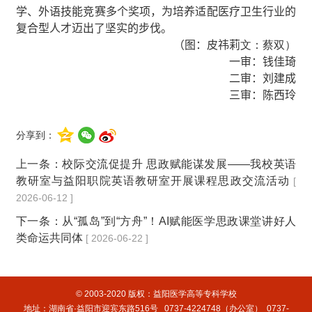
学、外语技能竞赛多
个
奖项，
为
培养适配医疗卫生行业的
复合型人才
迈出了坚实的步伐
。
（
图：皮祎莉
文：蔡双）
一审：钱佳琦
二审：刘建成
三审：陈西玲
分享到：
上一条：
校际交流促提升 思政赋能谋发展——我校英语
教研室与益阳职院英语教研室开展课程思政交流活动
[
2026-06-12 ]
下一条：
从“孤岛”到“方舟”！AI赋能医学思政课堂讲好人
类命运共同体
[ 2026-06-22 ]
© 2003-2020 版权：益阳医学高等专科学校
地址：湖南省·益阳市迎宾东路516号 0737-4224748（办公室） 0737-