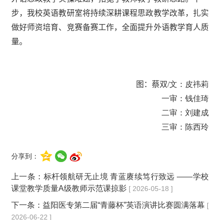
步，我校英语教研室将持续深耕课程思政教学改革，扎实
做好师资培育、竞赛备赛工作，全面提升外语教学育人质
量。
图：蔡双/
文：皮祎莉
一审：钱佳琦
二审：刘建成
三审：陈西玲
分享到：
上一条：
标杆领航研无止境 青蓝赓续笃行致远 ——学校
课堂教学质量A级教师示范课掠影
[ 2026-05-18 ]
下一条：
益阳医专第二届“青藤杯”英语演讲比赛圆满落幕
[
2026-06-22 ]