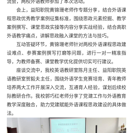
流会，两校外语教师参加
了
本次活动。
会上，益阳职院黄锦珊老师作专题分享，结合外语课
程思政优秀教学案例征集标准，围绕思政元素挖掘、教学
案例撰写、课堂思政实操等内容分享实战经验，结合高职
外语教学痛点，讲解思政融入课堂的方法与技巧。
互动答疑环节，黄锦珊老师针对两校外语课程思政建
设难点、参赛案例撰写打磨等问题，进行一对一精准指
导，为教师备赛、课堂教学优化提供切实可行建议。
座谈交流中，我校英语教研室陈月主任、益阳职院英
语教研室贺毅夫主任，围绕外语学生竞赛培育、青年教师
培养两大工作开展深入交流，互通育人经验，谋划后续校
际教研合作。我校郭巧红老师分享
了
党建工作与外语教育
教学深度融合，助力党建赋能外语课程思政建设
的具体
做
法。