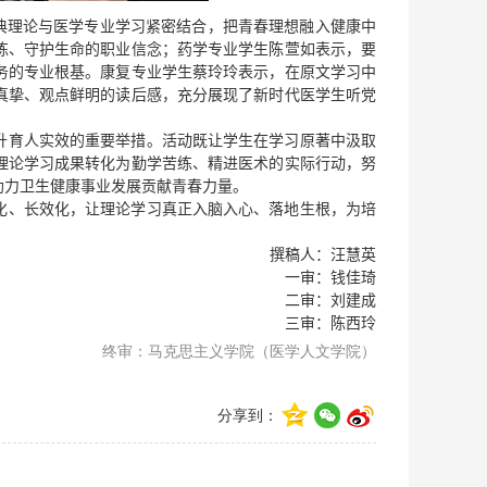
典理论与医学专业学习紧密结合，把青春理想融入健康中
练、守护生命的职业信念；药学专业学生
陈萱如表示，要
务的专业根基
。
康复专业
学生蔡玲玲表示，
在原文学习中
真挚、观点鲜明的读后感，充分展现了新时代医学生听党
升育人实效的重要举措。活动既让学生在学习原著中汲取
理论学习成果转化为勤学苦练、精进医术的实际行动，努
助力卫生健康事业发展贡献青春力量。
化、长效化，让理论学习真正入脑入心、落地生根，为培
撰稿人：汪慧英
一审：钱佳琦
二审：刘建成
三审：陈西玲
终审：马克思主义学院（医学人文学院）
分享到：