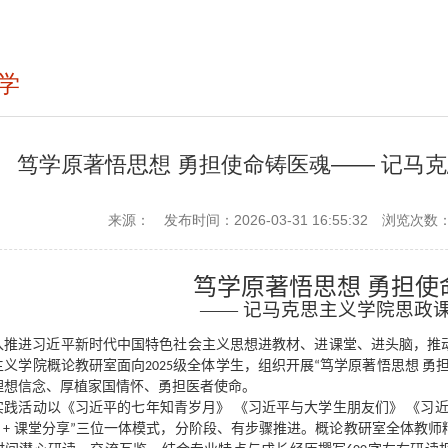
学
笃学原著悟思想 勇担使命铸医魂—— 记马
来源：
发布时间：2026-03-31 16:55:32
浏览次数
笃学原著悟思想 勇担使
——
记马克思主义学院
思政
入推进习近平新时代中国特色社会主义思想进教材、进课堂、进头脑，推
义学院概论教研室面向2025级
全体
学生，组织开展“笃学原著悟思想 勇
理想信念、厚植家国情怀、勇担医者使命。
实践活动以《习近平的七年知青岁月》
《习近平与大学生朋友们》
《习近
得 + 课堂分享”三位一体模式，分阶段、有步骤推进。概论教研室全体