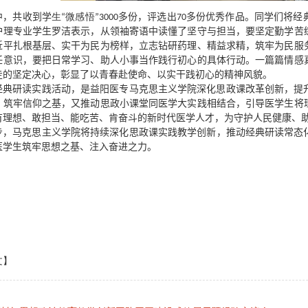
中，
共收到学
生“微感悟”
3000多份，评选出70多份优秀作品。
同学们将经
护理专业学生
罗洁表示，
从领袖寄语中读懂
了
坚守与担当，
要
坚定勤学苦
近平扎根基层、实干为民为榜样，立志钻研药理、精益求精，筑牢为民服
任意识，
要
把日常学习、助人小事当作践行初心的具体行动。一篇篇情感
走的坚定决心，彰显了以青春赴使命、以实干践初心的精神风貌。
经典研读实践活动，是益阳医专马克思主义学院深化思政课改革创新
，
提
、
筑牢信仰之基，又推动思政小课堂同医学大实践相结合，引导医学生将
有理想、敢担当、能吃苦、肯奋斗的新时代医学人才，为守护人民健康、
步，
马克思主义学院
将持续深化思政课实践教学创新，推动经典研读常态
医学生筑牢思想之基、注入奋进之力
。
文】