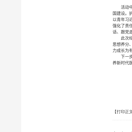
活动
国建设。
以青年习
强化
了
责
话、跟党
此次
思想养分
力成长为
下一
养新时代
【打印正