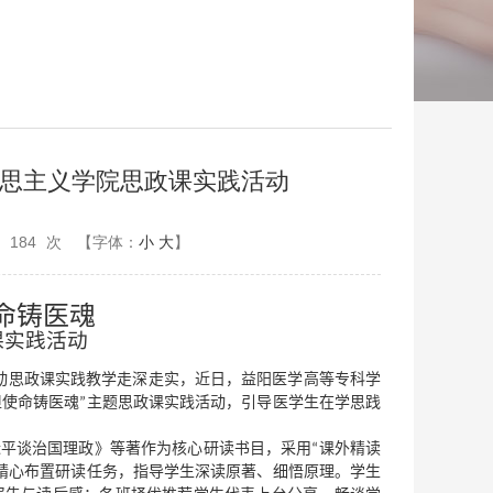
克思主义学院思政课实践活动
：
184
次
【字体：
小
大
】
命铸医魂
课
实践活动
动思政课实践教学走深走实，近日，益阳医学高等专科学
担使命铸医魂”主题
思政课
实践活动，引导医学生在
学思践
平谈治国理政》等著作为核心研读书目，采用“课外精读
教师精心布置研读任务，指导学生深读原著、细悟原理
。
学生